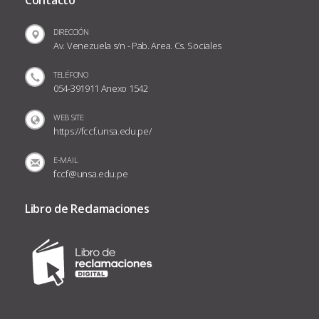
Contacto
DIRECCIÓN
Av. Venezuela s/n - Pab. Area. Cs. Sociales
TELÉFONO
054-391911 Anexo 1542
WEB SITE
https://fccf.unsa.edu.pe/
E-MAIL
fccf@unsa.edu.pe
Libro de Reclamaciones