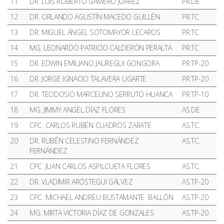
11
DR. LUIS ROBERTO GAMERO JUÁREZ
PR.DE
12
DR. ORLANDO AGUSTÍN MACEDO GUILLÉN
PR.TC
13
DR. MIGUEL ÁNGEL SOTOMAYOR LECAROS
PR.TC
14
MG. LEONARDO PATRICIO CALDERÓN PERALTA
PR.TC
15
DR. EDWIN EMILIANO JAUREGUI GONGORA
PR.TP-20
16
DR. JORGE IGNACIO TALAVERA UGARTE
PR.TP-20
17
DR. TEODOSIO MARCELINO SERRUTO HUANCA
PR.TP-10
18
MG. JIMMY ANGEL DÍAZ FLORES
AS.DE
19
CPC. CARLOS RUBÉN CUADROS ZARATE
AS.TC.
20
DR. RUBÉN CELESTINO FERNÁNDEZ
AS.TC.
FERNÁNDEZ
21
CPC. JUAN CARLOS ASPILCUETA FLORES
AS.TC.
22
DR. VLADIMIR ARÓSTEGUI GÁLVEZ
AS.TP-20
23
CPC. MICHAEL ANDREU BUSTAMANTE BALLÓN
AS.TP-20
24
MG. MIRTA VICTORIA DÍAZ DE GONZALES
AS.TP-20