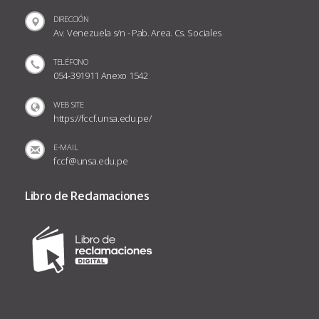
DIRECCIÓN
Av. Venezuela s/n - Pab. Area. Cs. Sociales
TELÉFONO
054-391911 Anexo 1542
WEB SITE
https://fccf.unsa.edu.pe/
E-MAIL
fccf@unsa.edu.pe
Libro de Reclamaciones