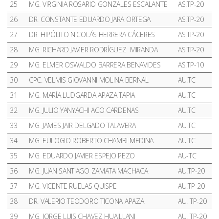
25
MG. VIRGINIA ROSARIO GONZALES ESCALANTE
AS.TP-20
26
DR. CONSTANTE EDUARDO JARA ORTEGA
AS.TP-20
27
DR. HIPÓLITO NICOLÁS HERRERA CÁCERES
AS.TP-20
28
MG. RICHARD JAVIER RODRÍGUEZ MIRANDA
AS.TP-20
29
MG. ELMER OSWALDO BARRERA BENAVIDES
AS.TP-10
30
CPC. VELMIS GIOVANNI MOLINA BERNAL
AU.TC
31
MG. MARÍA LUDGARDA APAZA TAPIA
AU.TC
32
MG. JULIO YANYACHI ACO CARDENAS
AU.TC
33
MG. JAMES JAIR DELGADO TALAVERA
AU.TC
34
MG. EULOGIO ROBERTO CHAMBI MEDINA
AU.TC
35
MG. EDUARDO JAVIER ESPEJO PEZO
AU-TC
36
MG. JUAN SANTIAGO ZAMATA MACHACA
AU.TP-20
37
MG. VICENTE RUELAS QUISPE
AU.TP-20
38
DR. VALERIO TEODORO TICONA APAZA
AU. TP-20
39
MG. JORGE LUIS CHAVEZ HUAILLANI
AU. TP-20