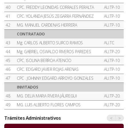
40
CPC. FREDDY LEONIDAS CORRALES PERALTA
AU.TP-10
41
CPC. YOLANDA JESÚS ZEGARRA FERNÁNDEZ
AU.TP-10
42
MG. MANUEL CARDENAS HERRERA
AU.TP-10
CONTRATADO
43
Mg. CARLOS ALBERTO SURCO RAMOS
AU.TC
44
Mg. GABRIEL OSWALDO RIVEROS PAREDES
AU.TP-20
45
CPC. ISOLINA BERROA ATENCIO
AU.TP-10
46
CPC. EDGARD JAVIER ROJAS ARENAS
AU.TP-10
47
CPC . JOHNNY EDGARD ARROYO GONZALES
AU.TP-10
INVITADOS
48
MG. DELIA MARIA RIVERA JÁUREGUI
AU.TP-20
49
MG. LUIS ALBERTO FLORES CAMPOS
AU.TP-20
Trámites Administrativos
<
>