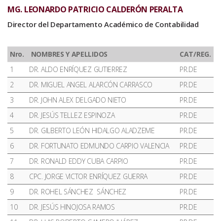
MG. LEONARDO PATRICIO CALDERÓN PERALTA
Director del Departamento Académico de Contabilidad
Nro.
NOMBRES Y APELLIDOS
CAT/REG.
1
DR. ALDO ENRÍQUEZ GUTIERREZ
PR.DE
2
DR. MIGUEL ANGEL ALARCÓN CARRASCO
PR.DE
3
DR. JOHN ALEX DELGADO NIETO
PR.DE
4
DR. JESÚS TELLEZ ESPINOZA
PR.DE
5
DR. GILBERTO LEÓN HIDALGO ALADZEME
PR.DE
6
DR. FORTUNATO EDMUNDO CARPIO VALENCIA
PR.DE
7
DR. RONALD EDDY CUBA CARPIO
PR.DE
8
CPC. JORGE VICTOR ENRÍQUEZ GUERRA
PR.DE
9
DR. ROHEL SÁNCHEZ SÁNCHEZ
PR.DE
10
DR. JESÚS HINOJOSA RAMOS
PR.DE