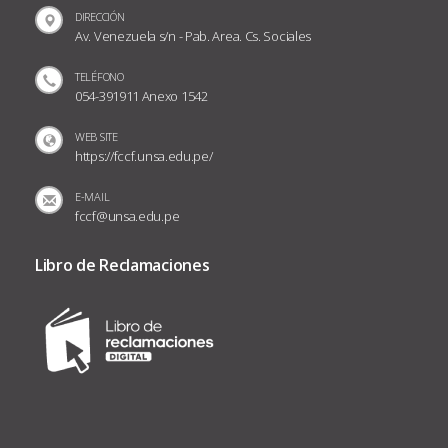
DIRECCIÓN
Av. Venezuela s/n - Pab. Area. Cs. Sociales
TELÉFONO
054-391911 Anexo 1542
WEB SITE
https://fccf.unsa.edu.pe/
E-MAIL
fccf@unsa.edu.pe
Libro de Reclamaciones