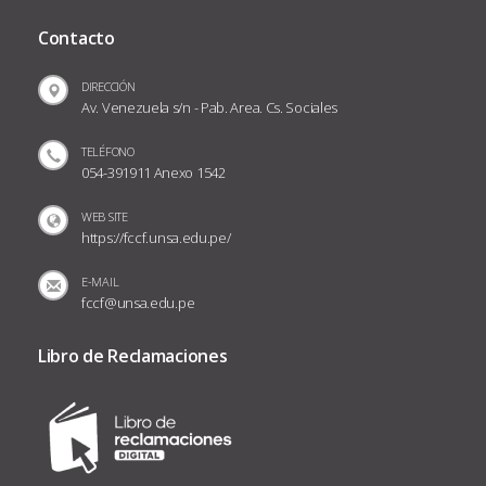
Contacto
DIRECCIÓN
Av. Venezuela s/n - Pab. Area. Cs. Sociales
TELÉFONO
054-391911 Anexo 1542
WEB SITE
https://fccf.unsa.edu.pe/
E-MAIL
fccf@unsa.edu.pe
Libro de Reclamaciones